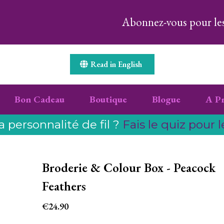
Abonnez-vous pour les 
Read in English
Bon Cadeau
Boutique
Blogue
A P
a personnalité de fil ?
Fais le quiz pour l
Broderie & Colour Box - Peacock
Feathers
€24.90